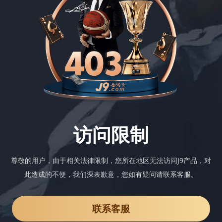
访问限制
尊敬的用户，由于相关法律限制，您所在地区无法访问J9产品，对
此造成的不便，我们深表歉意，您如有疑问请联系客服。
联系客服