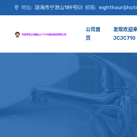
地址:
琼海市宁泄山189号
邮箱:
eighthour@hot
公司首
发现欢迎
页
JCJC710