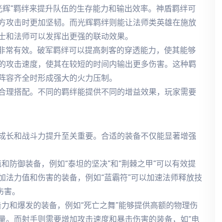
“光辉”羁绊来提升队伍的生存能力和输出效率。神盾羁绊可
方攻击时更加坚韧。而光辉羁绊则能让法师类英雄在施放
士和法师可以发挥出更强的联动效果。
绊会非常有效。破军羁绊可以提高刺客的穿透能力，使其能够
的攻击速度，使其在较短的时间内输出更多伤害。这种羁
阵容齐全时形成强大的火力压制。
合理搭配。不同的羁绊能提供不同的增益效果，玩家需要
成长和战斗力提升至关重要。合适的装备不仅能显著增强
和防御装备，例如“泰坦的坚决”和“荆棘之甲”可以有效提
加法力值和伤害的装备，例如“蓝霸符”可以加速法师释放技
伤害。
击力和爆发的装备，例如“死亡之舞”能够提供高额的物理伤
量。而射手则需要增加攻击速度和暴击伤害的装备，如“电