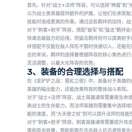
首先，针对“战士+法师”阵容，可以选择“神盾”和
以为战士类英雄提供额外的护盾，让他们在承受敌
技能时造成更高的伤害。通过这些羁绊的加持，战
对于“刺客+射手”阵容，搭配“破军”和“猛击”羁
快速击破敌方的后排。而猛击羁绊则可以提高射手
绊搭配不仅能在敌人阵形不整时快速切入，还能在
总的来说，羁绊的选择要根据阵容的核心角色进行
灵活调整，以最大化阵容的优势。
3、装备的合理选择与搭配
在《金铲铲之战：霓虹之夜》中，装备对于英雄的
英雄的输出能力，还能改善阵容的整体战斗表现。
对于“战士+法师”阵容，战士英雄通常需要高生命值
高战士的生存能力。而法师英雄则需要集中选择增
能的速度，而“大天使之杖”则可以提升法师的技能
对于“刺客+射手”阵容，刺客英雄通常需要提升攻
害和吸血效果，帮助刺客在击杀敌人后迅速恢复血