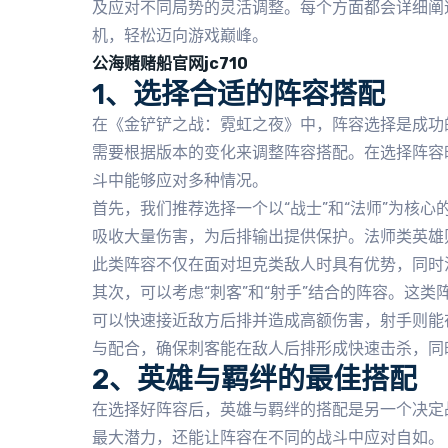
及应对不同局势的灵活调整。每个方面都会详细阐
机，轻松迈向游戏巅峰。
公海赌赌船官网jc710
1、选择合适的阵容搭配
在《金铲铲之战：霓虹之夜》中，阵容选择是成功
需要根据版本的变化来调整阵容搭配。在选择阵容
斗中能够应对多种情况。
首先，我们推荐选择一个以“战士”和“法师”为核
吸收大量伤害，为后排输出提供保护。法师类英雄
此类阵容不仅在面对坦克类敌人时具有优势，同时
其次，可以考虑“刺客”和“射手”结合的阵容。这
可以快速接近敌方后排并造成高额伤害，射手则能
与配合，确保刺客能在敌人后排形成快速击杀，同
2、英雄与羁绊的最佳搭配
在选择好阵容后，英雄与羁绊的搭配是另一个决定
最大潜力，还能让阵容在不同的战斗中应对自如。