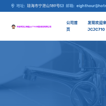
地址:
琼海市宁泄山189号
邮箱:
eighthour@hot
公司首
发现欢迎
页
JCJC710