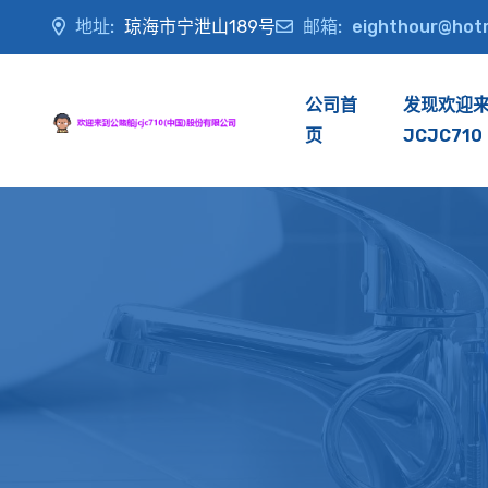
地址:
琼海市宁泄山189号
邮箱:
eighthour@hot
公司首
发现欢迎
页
JCJC710