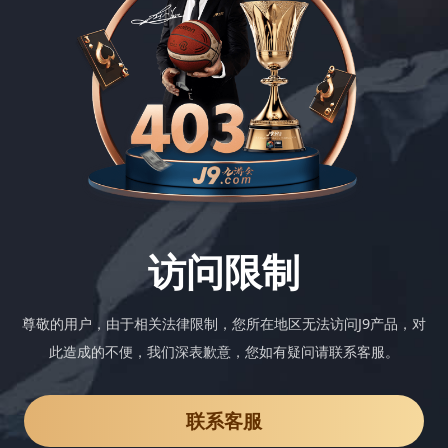
访问限制
尊敬的用户，由于相关法律限制，您所在地区无法访问J9产品，对
此造成的不便，我们深表歉意，您如有疑问请联系客服。
联系客服