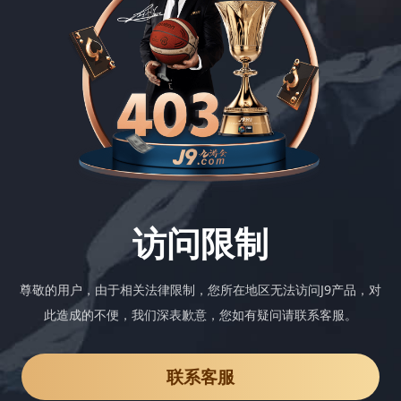
访问限制
尊敬的用户，由于相关法律限制，您所在地区无法访问J9产品，对
此造成的不便，我们深表歉意，您如有疑问请联系客服。
联系客服